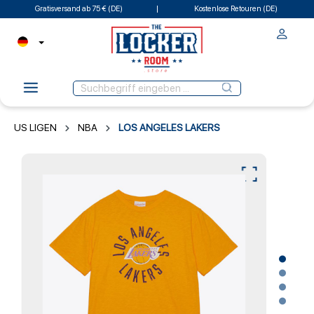
Gratisversand ab 75 € (DE)
Kostenlose Retouren (DE)
US LIGEN
NBA
LOS ANGELES LAKERS