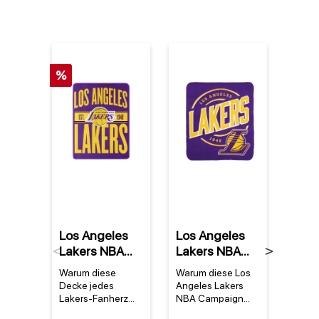
%
%
Los Angeles
Los Angeles
Denn
Lakers NBA
Lakers NBA
Rod
Previous
Next
Super Plush
Campaign
Los 
Warum diese
Warum diese Los
Warum
Clear Out
Fleece Decke
Lake
Decke jedes
Angeles Lakers
Trikot
Decke
Mitc
Lakers-Fanherz
NBA Campaign
Homm
höher schlagen
Fleece Decke ein
legend
Nes