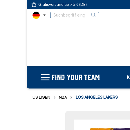
Gratisversand ab 75 € (DE)
FIND YOUR TEAM
K
US LIGEN
NBA
LOS ANGELES LAKERS