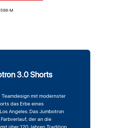
4598-M
tron 3.0 Shorts
s Teamdesign mit modernster
horts das Erbe eines
n Los Angeles. Das Jumbotron
Farbverlauf, der an die
 mit über 120 Jahren Tradition