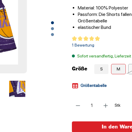
Material: 100% Polyester
Passform: Die Shorts fallen
Größentabelle
elastischer Bund
Durchschnittliche Bewertung von
1 Bewertung
Sofort versandfertig, Lieferzei
Größe
S
M
Größentabelle
Anzahl
Stk
In den War