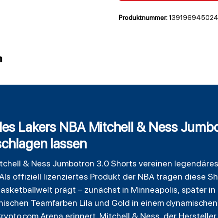
Produktnummer:
13919694502
n
es Lakers NBA Mitchell & Ness Jumbo
schlagen lassen
chell & Ness Jumbotron 3.0
Shorts
vereinen legendäre
ls offiziell lizenziertes Produkt der NBA tragen diese S
Basketballwelt prägt – zunächst in Minneapolis, später i
konischen Teamfarben Lila und Gold in einem dynamischen 
ypto.com Arena erinnert. Mitchell & Ness, der Hersteller