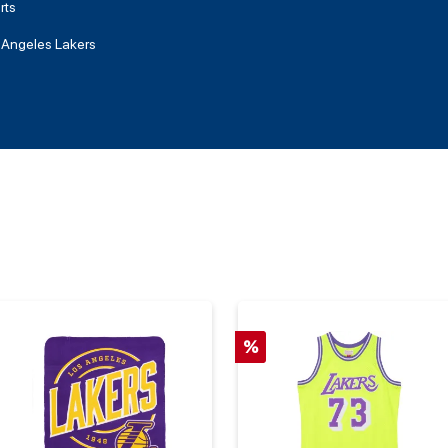
rts
 Angeles Lakers
%