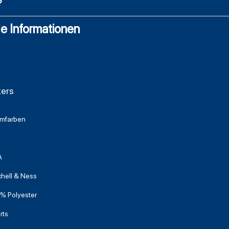
?
e Informationen
kers
mfarben
A
chell & Ness
% Polyester
rts