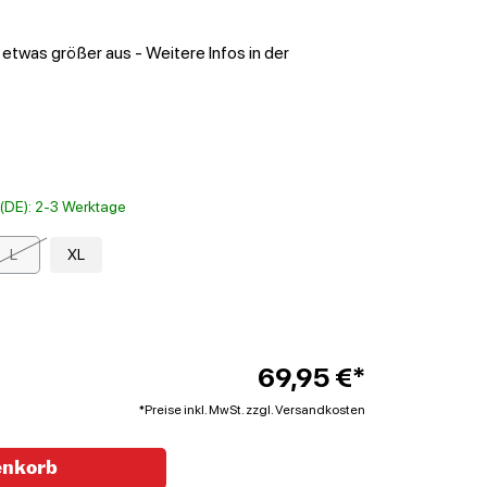
 etwas größer aus - Weitere Infos in der
 5 von 5 Sternen
t (DE): 2-3 Werktage
L
XL
69,95 €*
*Preise inkl. MwSt. zzgl. Versandkosten
enkorb