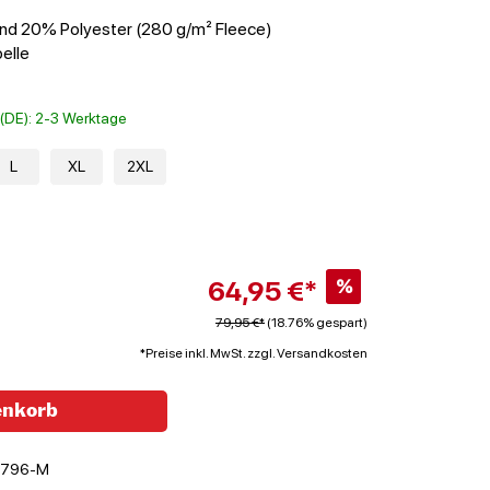
nd 20% Polyester (280 g/m² Fleece)
elle
t (DE): 2-3 Werktage
L
XL
2XL
64,95 €*
%
79,95 €*
(18.76% gespart)
*Preise inkl. MwSt. zzgl. Versandkosten
enkorb
6796-M