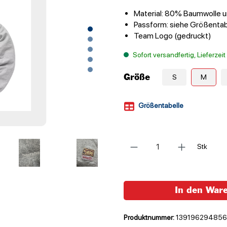
Material: 80% Baumwolle u
Passform: siehe Größentab
Team Logo (gedruckt)
Sofort versandfertig, Lieferzei
Größe
S
M
Größentabelle
Anzahl
Stk
In den War
Produktnummer:
13919629485