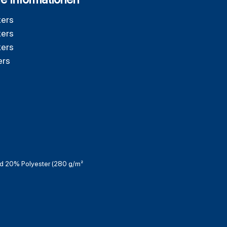
kers
kers
kers
ers
 20% Polyester (280 g/m²