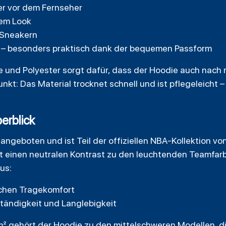
r vor dem Fernseher
hem Look
t Sneakern
n – besonders praktisch dank der bequemen Passform
e und Polyester sorgt dafür, dass der Hoodie auch nac
unkt: Das Material trocknet schnell und ist pflegeleicht –
erblick
angeboten und ist Teil der offiziellen NBA-Kollektion von
det einen neutralen Kontrast zu den leuchtenden Teamfarb
us:
ichen Tragekomfort
tändigkeit und Langlebigkeit
m² gehört der Hoodie zu den mittelschweren Modellen, 