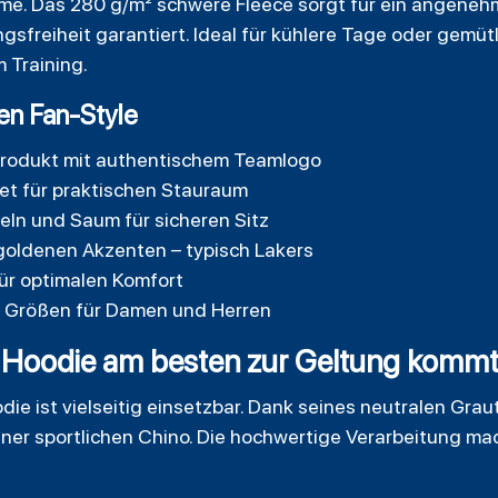
me. Das 280 g/m² schwere Fleece sorgt für ein angeneh
freiheit garantiert. Ideal für kühlere Tage oder gemütl
 Training.
ten Fan-Style
A-Produkt mit authentischem Teamlogo
et für praktischen Stauraum
ln und Saum für sicheren Sitz
-goldenen Akzenten – typisch Lakers
ür optimalen Komfort
en Größen für Damen und Herren
Hoodie am besten zur Geltung komm
die ist vielseitig einsetzbar. Dank seines neutralen Grau
er sportlichen Chino. Die hochwertige Verarbeitung mac