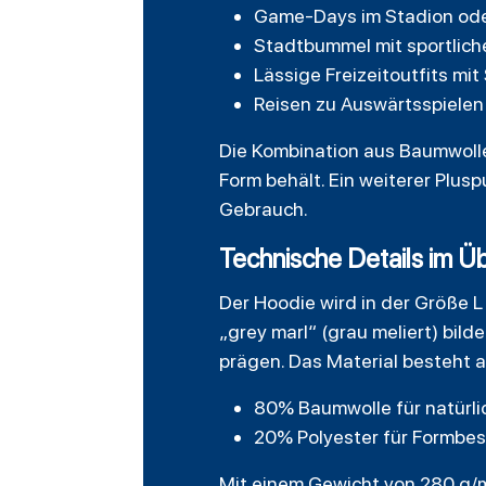
Game-Days im Stadion ode
Stadtbummel mit sportlic
Lässige Freizeitoutfits mi
Reisen zu Auswärtsspiele
Die Kombination aus Baumwoll
Form behält. Ein weiterer Plusp
Gebrauch.
Technische Details im Üb
Der Hoodie wird in der Größe L 
„grey marl“ (grau meliert) bil
prägen. Das Material besteht a
80% Baumwolle für natürl
20% Polyester für Formbes
Mit einem Gewicht von 280 g/