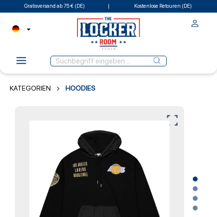
Gratisversand ab 75 € (DE)
Kostenlose Retouren (DE)
KATEGORIEN
HOODIES