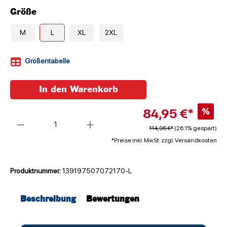
Größe
M
L
XL
2XL
Größentabelle
In den Warenkorb
84,95 €*
%
Anzahl
114,95 €*
(26.1% gespart)
*Preise inkl. MwSt. zzgl. Versandkosten
Produktnummer:
139197507072170-L
Beschreibung
Bewertungen