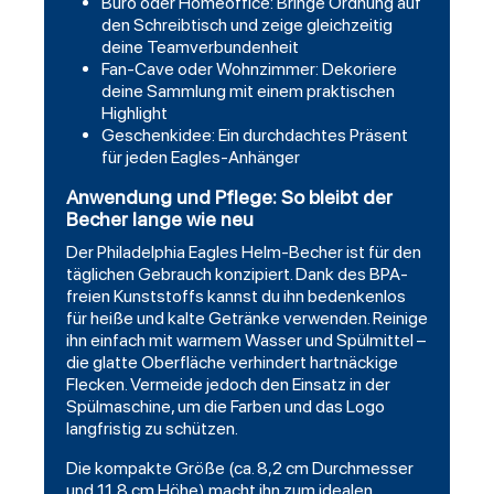
Büro oder Homeoffice: Bringe Ordnung auf
den Schreibtisch und zeige gleichzeitig
deine Teamverbundenheit
Fan-Cave oder Wohnzimmer: Dekoriere
deine Sammlung mit einem praktischen
Highlight
Geschenkidee: Ein durchdachtes Präsent
für jeden Eagles-Anhänger
Anwendung und Pflege: So bleibt der
Becher lange wie neu
Der Philadelphia Eagles Helm-Becher ist für den
täglichen Gebrauch konzipiert. Dank des BPA-
freien Kunststoffs kannst du ihn bedenkenlos
für heiße und kalte Getränke verwenden. Reinige
ihn einfach mit warmem Wasser und Spülmittel –
die glatte Oberfläche verhindert hartnäckige
Flecken. Vermeide jedoch den Einsatz in der
Spülmaschine, um die Farben und das Logo
langfristig zu schützen.
Die kompakte Größe (ca. 8,2 cm Durchmesser
und 11,8 cm Höhe) macht ihn zum idealen