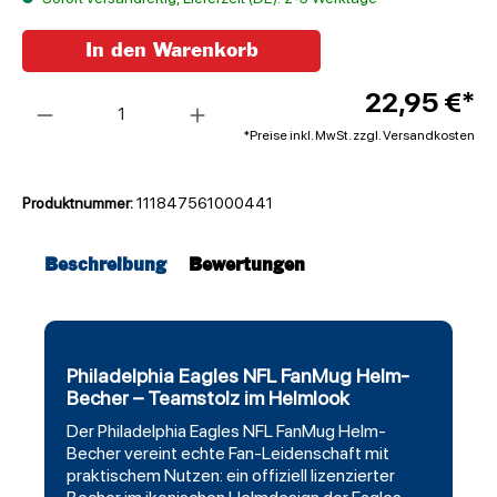
In den Warenkorb
Anzahl
22,95 €*
*Preise inkl. MwSt. zzgl. Versandkosten
Produktnummer:
111847561000441
Beschreibung
Bewertungen
Philadelphia Eagles NFL FanMug Helm-
Becher – Teamstolz im Helmlook
Der
Philadelphia Eagles
NFL
FanMug
Helm-
Becher vereint echte Fan-Leidenschaft mit
praktischem Nutzen: ein offiziell lizenzierter