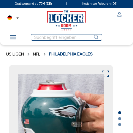
Gratisversand ab 75 € (DE)
Kostenlose Retouren (DE)
US LIGEN
NFL
PHILADELPHIA EAGLES