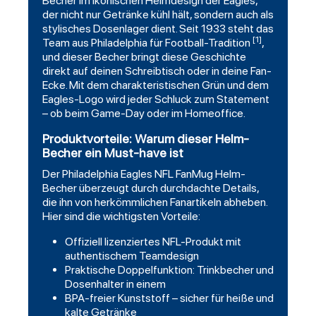
Becher im ikonischen Helmdesign der Eagles,
der nicht nur Getränke kühl hält, sondern auch als
stylisches Dosenlager dient. Seit 1933 steht das
[1]
Team aus Philadelphia für
Football
-Tradition
,
und dieser Becher bringt diese Geschichte
direkt auf deinen Schreibtisch oder in deine Fan-
Ecke. Mit dem charakteristischen Grün und dem
Eagles-Logo wird jeder Schluck zum Statement
– ob beim Game-Day oder im Homeoffice.
Produktvorteile: Warum dieser Helm-
Becher ein Must-have ist
Der Philadelphia Eagles NFL FanMug Helm-
Becher überzeugt durch durchdachte Details,
die ihn von herkömmlichen Fanartikeln abheben.
Hier sind die wichtigsten Vorteile:
Offiziell lizenziertes NFL-Produkt mit
authentischem Teamdesign
Praktische Doppelfunktion: Trinkbecher und
Dosenhalter in einem
BPA-freier Kunststoff – sicher für heiße und
kalte Getränke