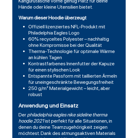
Kängurutasche vorne genug Platz für deine
Hände oder kleine Utensilien bietet.
Warum dieser Hoodie überzeugt
Offiziell lizenziertes NFL-Produkt mit
Philadelphia Eagles Logo
60% recyceltes Polyester – nachhaltig
ohne Kompromisse bei der Qualität
Therma-Technologie für optimale Wärme
an kühlen Tagen
Kontrastfarbenes Innenfutter der Kapuze
für einen stylischen Look
Entspannte Passform mit taillierten Ärmeln
für uneingeschränkte Bewegungsfreiheit
250 g/m² Materialgewicht – leicht, aber
robust
Anwendung und Einsatz
Der
philadelphia eagles nike sideline therma
hoodie 2021
ist perfekt für alle Situationen, in
denen du deine Teamzugehörigkeit zeigen
möchtest. Dank des atmungsaktiven Materials