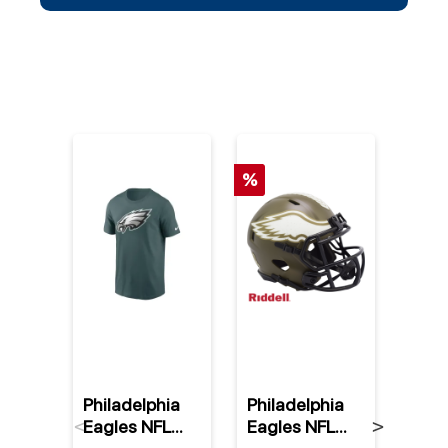
%
Philadelphia
Philadelphia
Phil
Eagles NFL
Eagles NFL
Eagl
Previous
Next