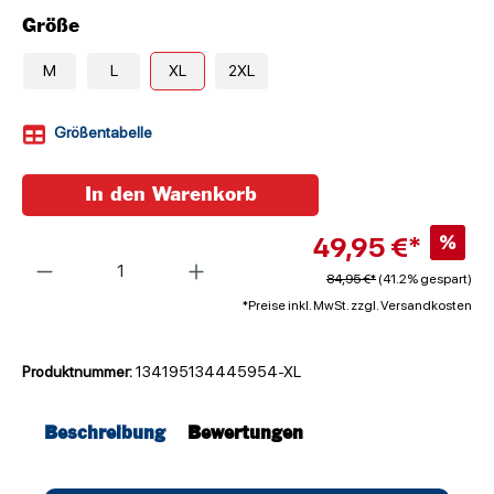
Größe
M
L
XL
2XL
Größentabelle
In den Warenkorb
49,95 €*
%
Anzahl
84,95 €*
(41.2% gespart)
*Preise inkl. MwSt. zzgl. Versandkosten
Produktnummer:
134195134445954-XL
Beschreibung
Bewertungen