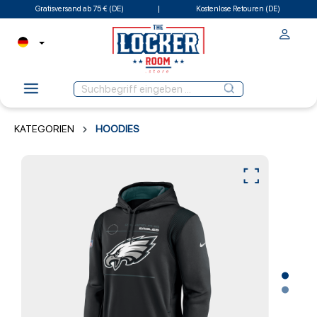
Gratisversand ab 75 € (DE)
Kostenlose Retouren (DE)
KATEGORIEN
HOODIES