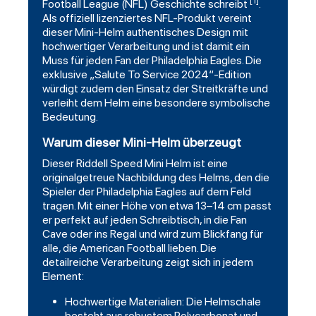
[1]
Football
League (NFL) Geschichte schreibt
.
Als offiziell lizenziertes NFL-Produkt vereint
dieser Mini-Helm authentisches Design mit
hochwertiger Verarbeitung und ist damit ein
Muss für jeden Fan der Philadelphia Eagles. Die
exklusive „Salute To Service 2024“-Edition
würdigt zudem den Einsatz der Streitkräfte und
verleiht dem Helm eine besondere symbolische
Bedeutung.
Warum dieser Mini-Helm überzeugt
Dieser Riddell Speed Mini Helm ist eine
originalgetreue Nachbildung des Helms, den die
Spieler der Philadelphia Eagles auf dem Feld
tragen. Mit einer Höhe von etwa 13–14 cm passt
er perfekt auf jeden Schreibtisch, in die Fan
Cave oder ins Regal und wird zum Blickfang für
alle, die American Football lieben. Die
detailreiche Verarbeitung zeigt sich in jedem
Element:
Hochwertige Materialien: Die Helmschale
besteht aus robustem Polycarbonat und