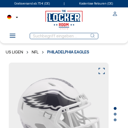
Gratisversand ab 75 € (DE)
Kostenlose Retouren (DE)
US LIGEN
NFL
PHILADELPHIA EAGLES