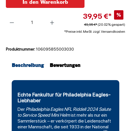
In den Warenkorb
39,95 €*
%
Anzahl
49,95 €*
(20.02% gespart)
*Preise inkl. MwSt. zzgl. Versandkosten
Produktnummer:
106095855003030
Beschreibung
Bewertungen
Echte Fankultur für Philadelphia Eagles-
Liebhaber
Der
Philadelphia Eagles
NFL
Riddell
2024 Salute
to Service Speed Mini Helm
ist mehr als nur ein
Sammlerstück – er verkörpert die Leidenschaft
einer Mannschaft, die seit 1933 in der National