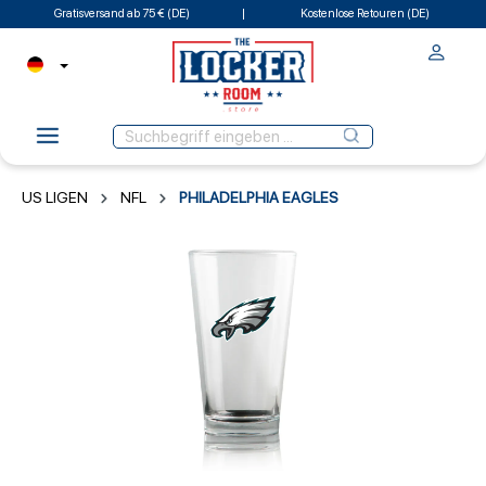
Gratisversand ab 75 € (DE)
Kostenlose Retouren (DE)
US LIGEN
NFL
PHILADELPHIA EAGLES