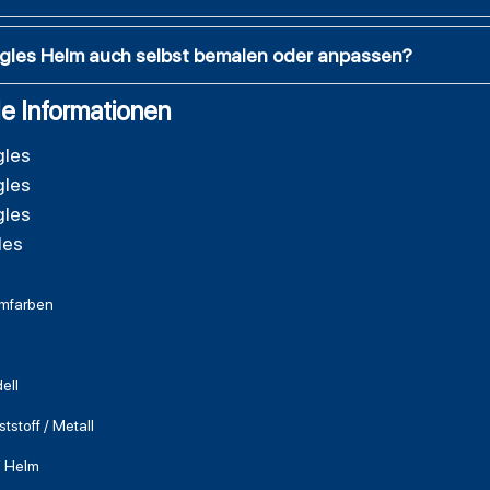
agles Helm auch selbst bemalen oder anpassen?
e Informationen
gles
gles
gles
les
mfarben
ell
tstoff / Metall
i Helm