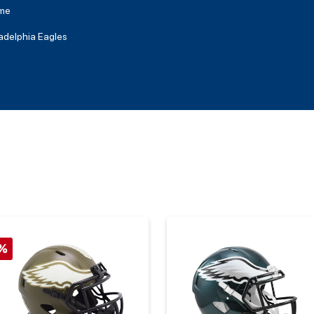
me
ladelphia Eagles
%