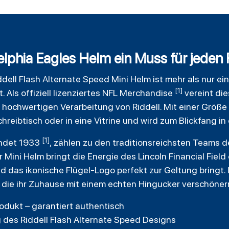
lphia Eagles Helm ein Muss für jeden F
ddell
Flash Alternate Speed Mini Helm ist mehr als nur ein 
[1]
 Als offiziell lizenziertes NFL Merchandise
vereint die
r hochwertigen Verarbeitung von Riddell. Mit einer Größe
chreibtisch oder in eine Vitrine und wird zum Blickfang i
[1]
ündet 1933
, zählen zu den traditionsreichsten Teams d
Mini Helm bringt die Energie des Lincoln Financial Field 
 das ikonische Flügel-Logo perfekt zur Geltung bringt. I
, die ihr Zuhause mit einem echten Hingucker verschöne
Produkt – garantiert authentisch
 des Riddell Flash Alternate Speed Designs