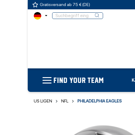
Gratisversand ab 75 € (DE)
FIND YOUR TEAM
K
US LIGEN
NFL
PHILADELPHIA EAGLES