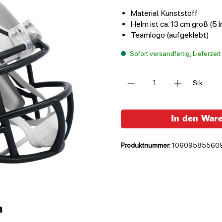
Material: Kunststoff
Helm ist ca. 13 cm groß (5 I
Teamlogo (aufgeklebt)
Sofort versandfertig, Lieferzei
Anzahl
Stk
In den War
Produktnummer:
10609585560
n