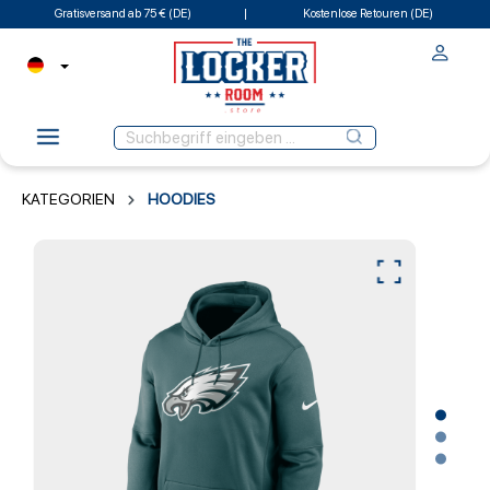
Gratisversand ab 75 € (DE)
Kostenlose Retouren (DE)
KATEGORIEN
HOODIES