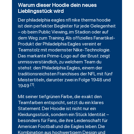
Warum dieser Hoodie dein neues
Lieblingsstück wird
Der
philadelphia eagles
nfl nike therma
hoodie
ist dein perfekter Begleiter für jede Gelegenheit
– ob beim Public Viewing, im Stadion oder auf
dem Weg zum Training. Als offizielles Fanartikel-
Produkt der Philadelphia Eagles vereint er
Teamstolz mit modernster Nike-Technologie.
Das markante Prime-Logo auf der Brust zeigt
unmissverständlich, zu welchem Team du
stehst: den Philadelphia Eagles, einem der
traditionsreichsten Franchises der NFL mit fünf
Meistertiteln, darunter zwei in Folge 1948 und
[1]
1949
.
Mit seiner tiefgrünen Farbe, die exakt den
Teamfarben entspricht, setzt du ein klares
Statement. Der Hoodie ist nicht nur ein
Kleidungsstück, sondern ein Stück Identität –
besonders für Fans, die ihre Leidenschaft für
American
Football
und die Eagles leben. Die
Kombination aus hochwertigem Design und