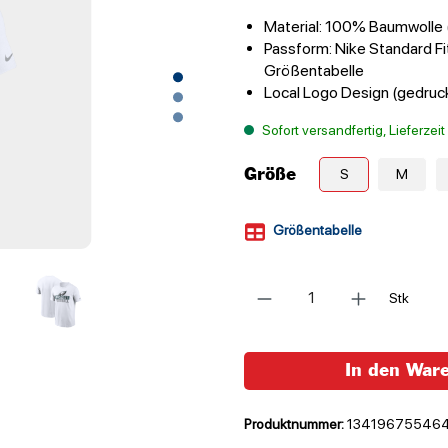
Material: 100% Baumwolle 
Passform: Nike Standard Fit
Größentabelle
Local Logo Design (gedruc
Sofort versandfertig, Lieferzei
Größe
S
M
Größentabelle
Anzahl
Stk
In den War
Produktnummer:
134196755464