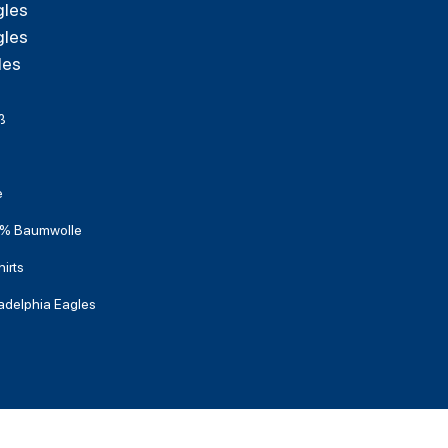
gles
gles
les
ß
e
% Baumwolle
irts
ladelphia Eagles