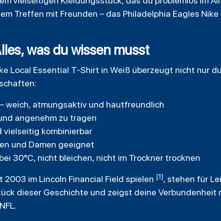
m vielseitigen Kleidungsstück, das du problemlos im Al
nem Treffen mit Freunden – das Philadelphia Eagles Nike 
Alles, was du wissen musst
ke Local Essential T-Shirt in Weiß überzeugt nicht nur d
schaften:
– weich, atmungsaktiv und hautfreundlich
t und angenehm zu tragen
 vielseitig kombinierbar
rren und Damen geeignet
i 30°C, nicht bleichen, nicht im Trockner trocknen
[1]
it 2003 im Lincoln Financial Field spielen
, stehen für L
Stück dieser Geschichte und zeigst deine Verbundenheit 
 NFL.