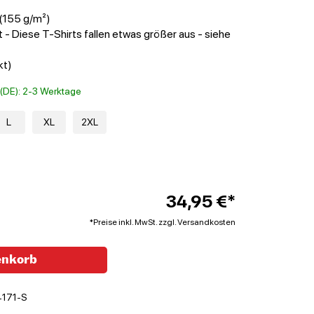
(155 g/m²)
 - Diese T-Shirts fallen etwas größer aus - siehe
kt)
t (DE): 2-3 Werktage
L
XL
2XL
34,95 €*
*Preise inkl. MwSt. zzgl. Versandkosten
enkorb
171-S