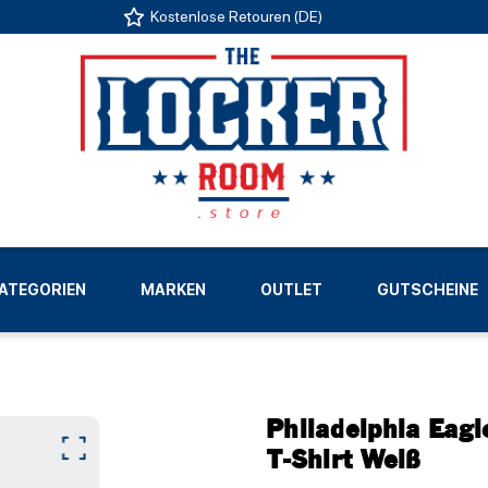
Kostenlose Retouren (DE)
US
ATEGORIEN
MARKEN
OUTLET
GUTSCHEINE
LIGEN
Philadelphia Eagl
T-Shirt Weiß