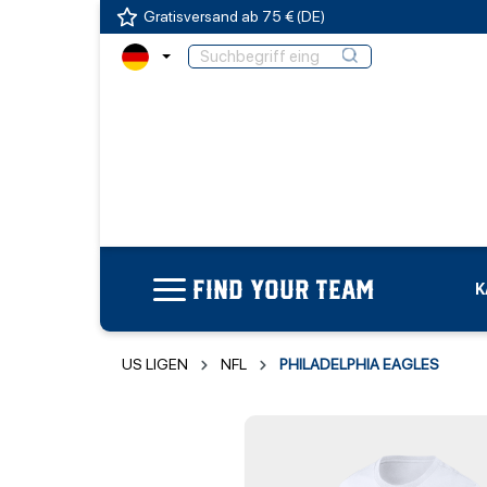
Gratisversand ab 75 € (DE)
FIND YOUR TEAM
K
US LIGEN
NFL
PHILADELPHIA EAGLES