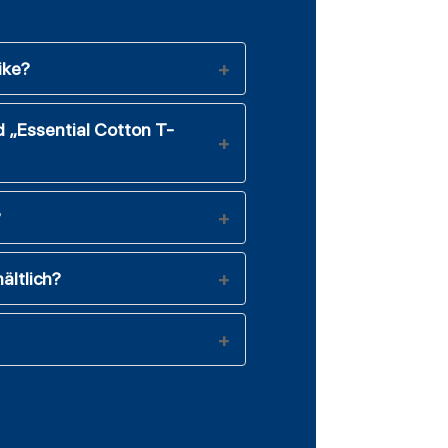
ike?
d „Essential Cotton T-
?
ältlich?