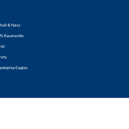
chell & Ness
% Baumwolle
irt
irts
ladelphia Eagles