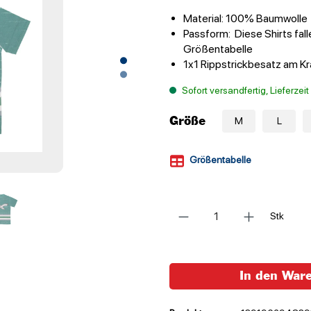
Material: 100% Baumwolle
Passform: Diese Shirts fall
Größentabelle
1x1 Rippstrickbesatz am K
Sofort versandfertig, Lieferzei
Größe
M
L
Größentabelle
Anzahl
Stk
In den War