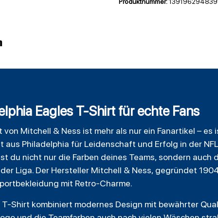
Produktnummer:
139196294839
n
lphia Eagles T-Shirt für echte Fans
 von Mitchell & Ness ist mehr als nur ein Fanartikel – es
 aus Philadelphia für Leidenschaft und Erfolg in der NF
gst du nicht nur die Farben deines Teams, sondern auch d
 der Liga. Der Hersteller Mitchell & Ness, gegründet 1904
Sportbekleidung mit Retro-Charme.
T-Shirt kombiniert modernes Design mit bewährter Qual
Logo und die Teamfarben auch nach vielen Wäschen stra