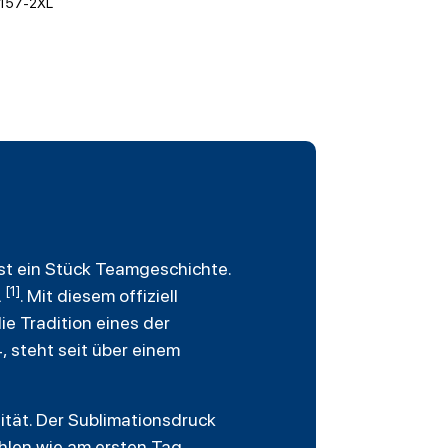
157-2XL
 ist ein Stück Teamgeschichte.
[1]
L
. Mit diesem offiziell
ie Tradition eines der
, steht seit über einem
ität. Der Sublimationsdruck
hlen wie am ersten Tag.