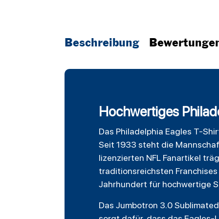
Beschreibung
Bewertunge
Hochwertiges Philade
Das
Philadelphia Eagles
T-Shirt
Seit 1933 steht die Mannschaft
lizenzierten NFL Fanartikel trä
traditionsreichsten Franchises
Jahrhundert für hochwertige 
Das
Jumbotron
3.0 Sublimated 
sorgt dafür, dass das Eagles-