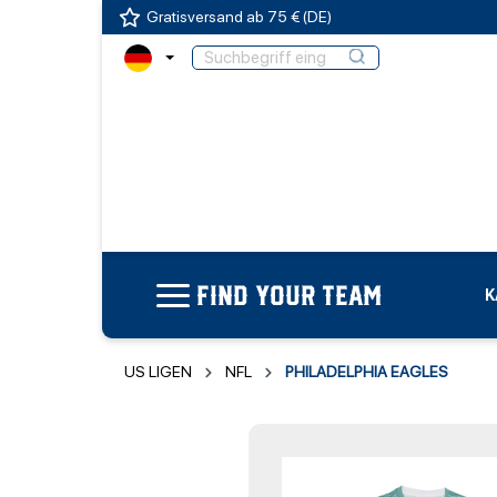
Gratisversand ab 75 € (DE)
FIND YOUR TEAM
K
US LIGEN
NFL
PHILADELPHIA EAGLES