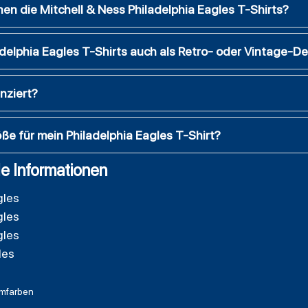
en die Mitchell & Ness Philadelphia Eagles T-Shirts?
adelphia Eagles T-Shirts auch als Retro- oder Vintage-D
enziert?
öße für mein Philadelphia Eagles T-Shirt?
e Informationen
gles
gles
gles
les
mfarben