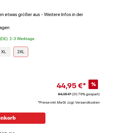
en etwas größer aus - Weitere Infos in der
ragen
t (DE): 2-3 Werktage
XL
2XL
44,95 €*
%
64,95 €*
(30.79% gespart)
*Preise inkl. MwSt. zzgl. Versandkosten
enkorb