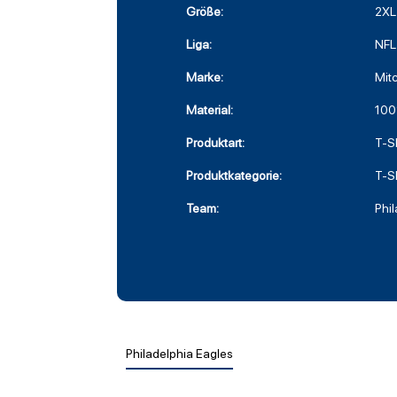
Größe:
2XL
Liga:
NFL
Marke:
Mit
Material:
100
Produktart:
T-Sh
Produktkategorie:
T-Sh
Team:
Phi
Philadelphia Eagles