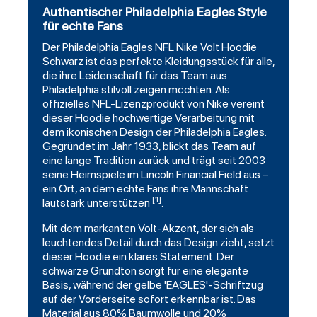
Authentischer Philadelphia Eagles Style
für echte Fans
Der
Philadelphia Eagles
NFL Nike Volt
Hoodie
Schwarz ist das perfekte Kleidungsstück für alle,
die ihre Leidenschaft für das Team aus
Philadelphia stilvoll zeigen möchten. Als
offizielles NFL-Lizenzprodukt von Nike vereint
dieser Hoodie hochwertige Verarbeitung mit
dem ikonischen Design der Philadelphia Eagles.
Gegründet im Jahr 1933, blickt das Team auf
eine lange Tradition zurück und trägt seit 2003
seine Heimspiele im Lincoln Financial Field aus –
ein Ort, an dem echte Fans ihre Mannschaft
[1]
lautstark unterstützen
.
Mit dem markanten Volt-Akzent, der sich als
leuchtendes Detail durch das Design zieht, setzt
dieser Hoodie ein klares Statement. Der
schwarze Grundton sorgt für eine elegante
Basis, während der gelbe 'EAGLES'-Schriftzug
auf der Vorderseite sofort erkennbar ist. Das
Material aus 80% Baumwolle und 20%