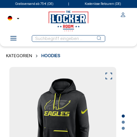
Gratisversand ab 75 € (DE)
Kostenlose Retouren (DE)
KATEGORIEN
HOODIES