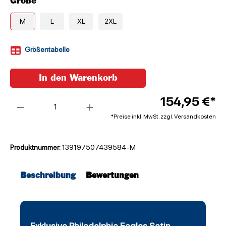
Größe
M
L
XL
2XL
Größentabelle
In den Warenkorb
Anzahl
154,95 €*
*Preise inkl. MwSt. zzgl. Versandkosten
Produktnummer:
139197507439584-M
Beschreibung
Bewertungen
Exklusive Philadelphia Eagles Satin