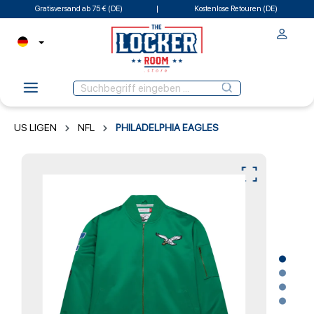
Gratisversand ab 75 € (DE)
Kostenlose Retouren (DE)
US LIGEN
NFL
PHILADELPHIA EAGLES