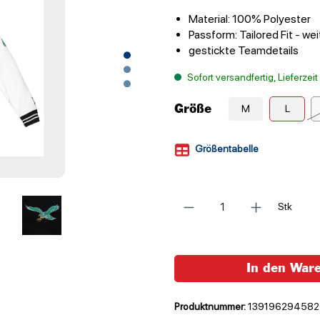
Material: 100% Polyester
Passform: Tailored Fit - we
gestickte Teamdetails
Sofort versandfertig, Lieferzei
Größe
M
L
Größentabelle
Anzahl
Stk
In den War
Produktnummer:
139196294582