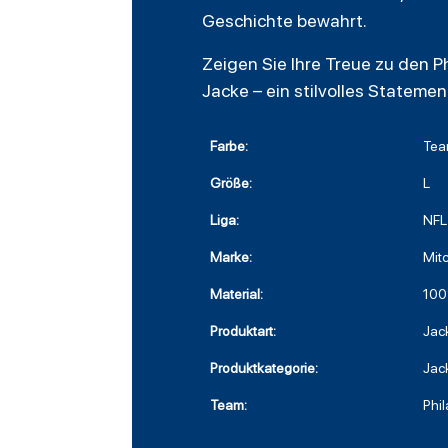
Geschichte bewahrt.
Zeigen Sie Ihre Treue zu den P
Jacke – ein stilvolles Statemen
Farbe:
Tea
Größe:
L
Liga:
NFL
Marke:
Mit
Material:
100
Produktart:
Jac
Produktkategorie:
Jac
Team:
Phi