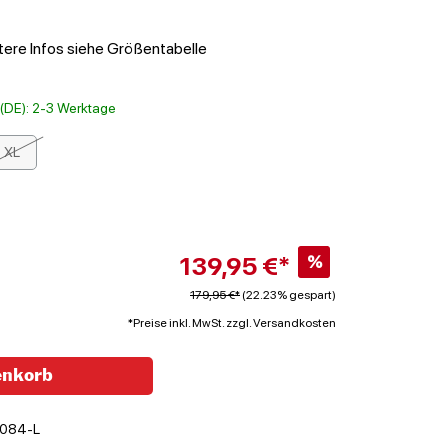
itere Infos siehe Größentabelle
t (DE): 2-3 Werktage
XL
139,95 €*
%
179,95 €*
(22.23% gespart)
*Preise inkl. MwSt. zzgl. Versandkosten
enkorb
084-L