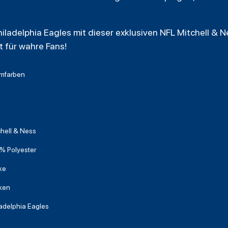
hiladelphia Eagles mit dieser exklusiven NFL Mitchell & N
t für wahre Fans!
mfarben
chell & Ness
% Polyester
ke
ken
ladelphia Eagles