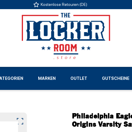
Kostenlose Retouren (DE)
US
ATEGORIEN
MARKEN
OUTLET
GUTSCHEINE
LIGEN
Philadelphia Eag
Origins Varsity Sa