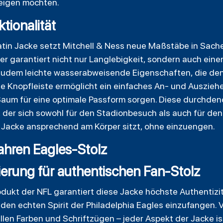
zeigen möchten.
ktionalität
Satin Jacke setzt Mitchell & Ness neue Maßstäbe in Sach
r garantiert nicht nur Langlebigkeit, sondern auch ei
t zudem leichte wasserabweisende Eigenschaften, die de
he Knopfleiste ermöglicht ein einfaches An- und Auszieh
aum für eine optimale Passform sorgen. Diese durchden
, der sich sowohl für den Stadionbesuch als auch für den A
e Jacke ansprechend am Körper sitzt, ohne einzuengen.
ahren Eagles-Stolz
zierung für authentischen Fan-Stolz
odukt der NFL garantiert diese Jacke höchste Authentizit
 den echten Spirit der Philadelphia Eagles einzufangen.
ellen Farben und Schriftzügen – jeder Aspekt der Jacke is