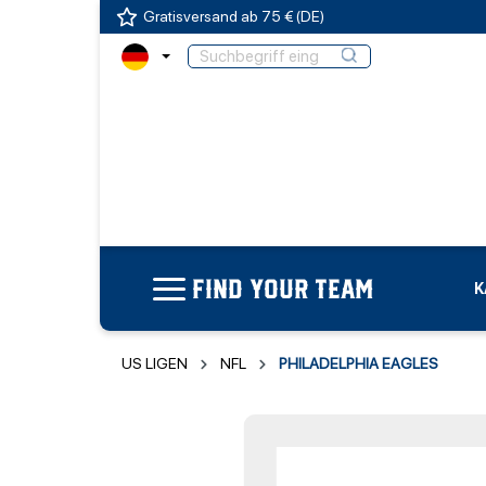
Gratisversand ab 75 € (DE)
FIND YOUR TEAM
K
US LIGEN
NFL
PHILADELPHIA EAGLES