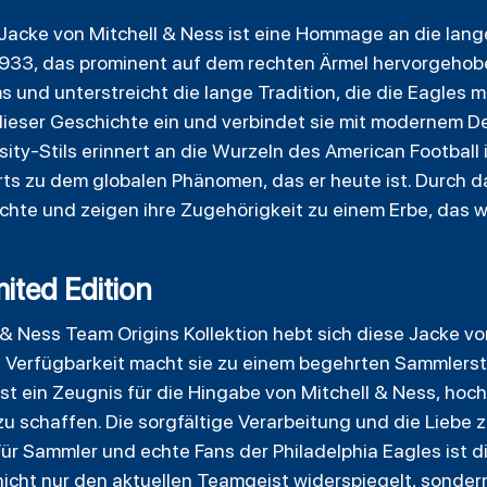
 Jacke von Mitchell & Ness ist eine Hommage an die lan
1933, das prominent auf dem rechten Ärmel hervorgehobe
nd unterstreicht die lange Tradition, die die Eagles m
dieser Geschichte ein und verbindet sie mit modernem D
sity-Stils erinnert an die Wurzeln des American Football
orts zu dem globalen Phänomen, das er heute ist. Durch 
ichte und zeigen ihre Zugehörigkeit zu einem Erbe, das w
mited Edition
ll & Ness Team Origins Kollektion hebt sich diese Jacke 
te Verfügbarkeit macht sie zu einem begehrten Sammlers
st ein Zeugnis für die Hingabe von Mitchell & Ness, hoc
u schaffen. Die sorgfältige Verarbeitung und die Liebe
Für Sammler und echte Fans der Philadelphia Eagles ist di
icht nur den aktuellen Teamgeist widerspiegelt, sonder