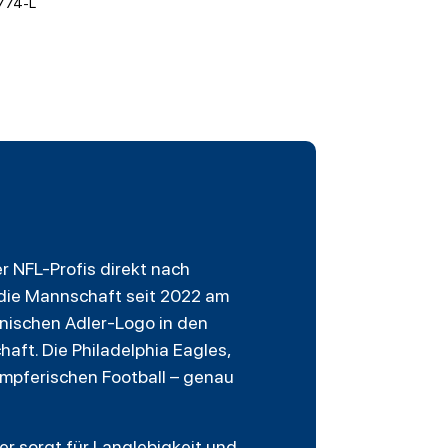
774-L
er NFL-Profis direkt nach
s die Mannschaft seit 2022 am
onischen Adler-Logo in den
aft. Die Philadelphia Eagles,
ämpferischen Football – genau
er sorgt für Langlebigkeit und