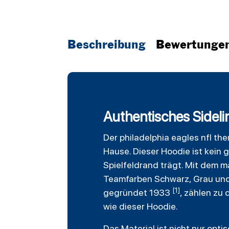
Beschreibung
Bewertunge
Authentisches Sideli
Der
philadelphia eagles
nfl
the
Hause. Dieser Hoodie ist kein 
Spielfeldrand trägt. Mit dem 
Teamfarben Schwarz, Grau und T
[1]
gegründet 1933
, zählen zu
wie dieser Hoodie.
Das Material ist nicht nur opt