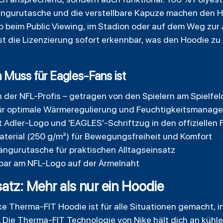
ängurutasche und die verstellbare Kapuze machen den 
ob beim Public Viewing, im Stadion oder auf dem Weg zur A
st die Lizenzierung sofort erkennbar, was den Hoodie z
 Muss für Eagles-Fans ist
n der NFL-Profis – getragen von den Spielern am Spielfe
ür optimale Wärmeregulierung und Feuchtigkeitsmanag
Adler-Logo und 'EAGLES'-Schriftzug in den offiziellen 
terial (250 g/m²) für Bewegungsfreiheit und Komfort
ängurutasche für praktischen Alltagseinsatz
ennbar am NFL-Logo auf der Ärmelnaht
tz: Mehr als nur ein Hoodie
e Therma-FIT Hoodie ist für alle Situationen gemacht, 
 Die Therma-FIT Technologie von Nike hält dich an küh