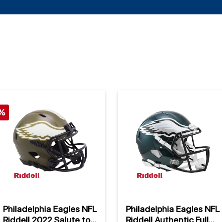
%
Philadelphia Eagles NFL
Philadelphia Eagles NFL
Riddell 2022 Salute to
Riddell Authentic Full