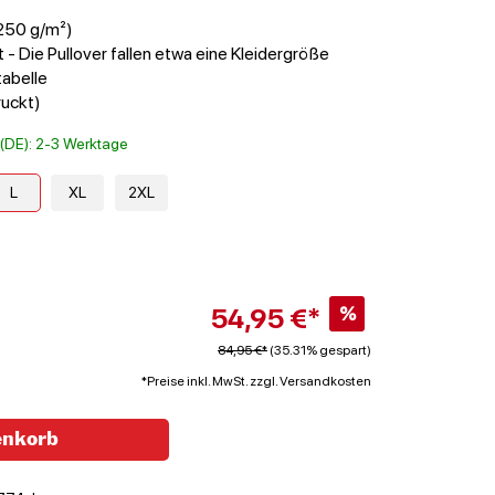
(250 g/m²)
 - Die Pullover fallen etwa eine Kleidergröße
tabelle
uckt)
t (DE): 2-3 Werktage
L
XL
2XL
54,95 €*
%
84,95 €*
(35.31% gespart)
*Preise inkl. MwSt. zzgl. Versandkosten
enkorb