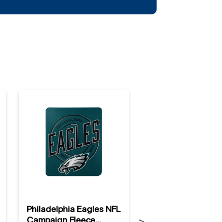
Philadelphia Eagles NFL
Philadelphia Eagl
Campaign Fleece
Bastfußmatte