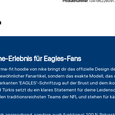
Produktnummer:
134196228091
n
ne-Erlebnis für Eagles-Fans
rma
-fit hoodie von nike bringt dir das offizielle Design d
gewöhnlicher Fanartikel, sondern das exakte Modell, da
markanten 'EAGLES'-Schriftzug auf der Brust und dem ik
ürkis setzt du ein klares Statement für deine Leidensch
 den traditionsreichsten Teams der NFL und stehen für k
isch ansprechend, sondern auch funktional: 100 % Polyest