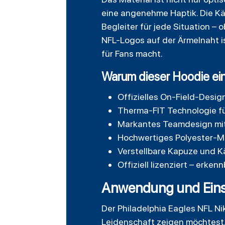
eine angenehme Haptik. Die K
Begleiter für jede Situation – 
NFL-Logos auf der Ärmelnaht i
für Fans macht.
Warum dieser Hoodie ein
Offizielles On-Field-Desig
Therma-FIT Technologie f
Markantes Teamdesign mit 
Hochwertiges Polyester-Ma
Verstellbare Kapuze und K
Offiziell lizenziert – erk
Anwendung und Einsa
Der
Philadelphia
Eagles NFL Nik
Leidenschaft zeigen möchtest.