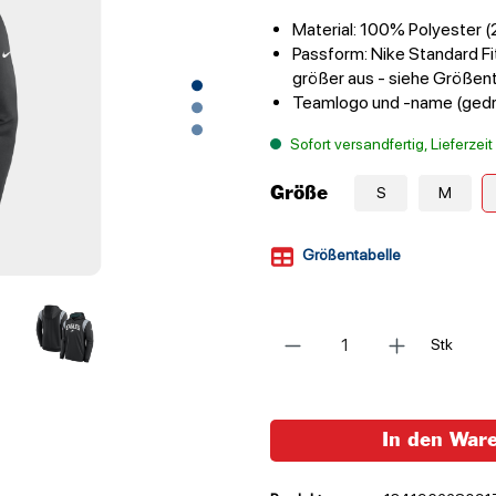
Material: 100% Polyester 
Passform: Nike Standard Fit
größer aus - siehe Größen
Teamlogo und -name (gedr
Sofort versandfertig, Lieferzei
Größe
S
M
Größentabelle
Anzahl
Stk
In den War