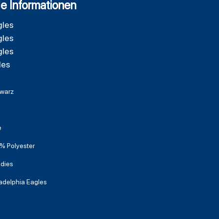
e Informationen
gles
gles
gles
les
warz
e
% Polyester
dies
ladelphia Eagles