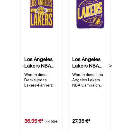
Los Angeles
Los Angeles
Denn
Lakers NBA
Lakers NBA
Rod
Previous
Next
Super Plush
Campaign
Los 
Warum diese
Warum diese Los
Warum
Clear Out
Fleece Decke
Lake
Decke jedes
Angeles Lakers
Trikot
Decke
Mitc
Lakers-Fanherz
NBA Campaign
Homm
höher schlagen
Fleece Decke ein
legend
Nes
lässtDie Los
Muss für jeden Fan
Das D
Trop
Angeles Lakers
ist Die Los Angeles
Rodm
Swi
NBA Super Plush
Lakers NBA
Angel
Trik
Clear Out Decke
Campaign Fleece
NBA M
vereint puren
Decke vereint
Ness
36,95 €*
27,95 €*
109,
Teamstolz mit
44,95 €*
Teamstolz mit
Tropi
kuscheligem
praktischem
Trikot
129,9