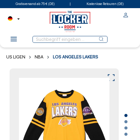
Gratisversand ab 75 € (DE)
Kostenlose Retouren (DE)
US LIGEN
NBA
LOS ANGELES LAKERS