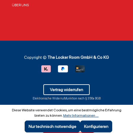
ÜberblickOffiziell
Gebrauch wie neu
Meiste
ÜBER UNS
von der NBA
– ein Detail, das
unzäh
lizenziert –
viele Fans
Legen
garantiert
besonders
Crypt
authentisch100%
schätzen, wenn
betra
Polyester für
die Decke
verkö
langanhaltende
regelmäßig beim
Team 
Weichheit und
Public Viewing
den G
Formbeständigkeit
oder zu Hause
Baske
Maße von ca. 117
genutzt wird.
Dieses
cm x 152 cm – ideal
Vorteile auf einen
nicht 
Copyright ©
The Locker Room GmbH & Co KG
für Sofa oder
Blick Offiziell
Farbe
BettPflegeleicht:
lizenzierte NBA-
ein, 
Maschinenwäsche
Fan-Decke mit
die En
bei 30°C im
dem Logo der Los
Saison
SchonwaschgangT
Angeles Lakers
Denn
eamfarben Lila und
Weiches Fleece-
mit se
Vertrag widerrufen
Gold mit klar
Material (100%
defen
erkennbarem
Polyester) für
Präse
Elektronische Widerrufsfunktion nach § 356a BGB
Lakers-LogoVon
angenehmen
sein
Northwest –
Tragekomfort
unver
Diese Website verwendet Cookies, um eine bestmögliche Erfahrung
vertrauenswürdige
Größe von 127 cm
Stil 
bieten zu können.
Mehr Informationen ...
r Hersteller für
x 152 cm – ideal für
bereich
SportfanartikelPerf
Sofa oder Bett
wen i
Nur technisch notwendige
Konfigurieren
ekt für jeden
Maschinenwaschb
Triko
SEHR GUT
(5 / 5)