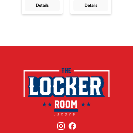
Komfort – perfekt
Komfort – ideal für
als nu
Details
Details
für gemütliche
gemütliche
Fanart
Sofaabende oder
Abende auf dem
eine Z
als Statement-
Sofa oder als
die S
Piece beim Public
Statement bei
1998/
Viewing. Mit den
jedem Spiel der
herau
offiziellen
Western
Vertei
Teamfarben Lila
Conference. Seit
kurze
und Gold bringt sie
1960 trägt das
präge
die Energie des
Team aus Los
das l
Crypto.com Arena
Angeles die
Trikot
direkt in Ihr
Farben Lila und
trug. 
Zuhause. Seit
Gold in die
Ness,
1947 steht das
Crypto.com Arena
seine
Team für
[1], und diese
detai
Basketball-
Decke bringt diese
Retro
Tradition in Los
Tradition direkt in
hat hi
Angeles [1], und
dein Zuhause. Mit
Baske
diese Decke
dem markanten
hte w
überträgt diese
Teamnamen quer
das d
Leidenschaft in ein
über die gesamte
leuch
hochwertiges
Fläche zeigt sie
Neon
Textilaccessoire.H
unmissverständlic
die m
ergestellt von
h, welcher
Numme
Northwest, einem
Mannschaft deine
ins Au