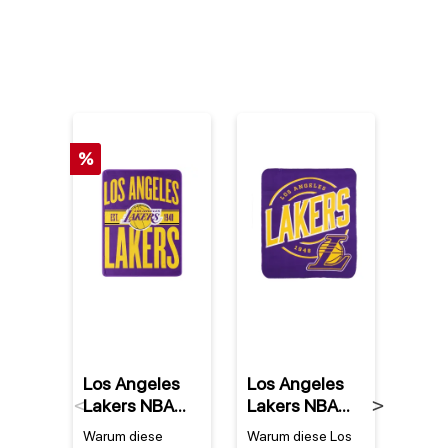
%
%
Los Angeles
Los Angeles
Denn
Lakers NBA
Lakers NBA
Rod
Previous
Next
Super Plush
Campaign
Los 
Warum diese
Warum diese Los
Warum