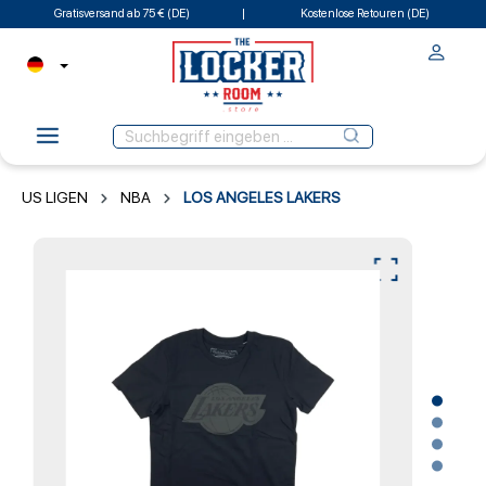
Gratisversand ab 75 € (DE)
Kostenlose Retouren (DE)
US LIGEN
NBA
LOS ANGELES LAKERS