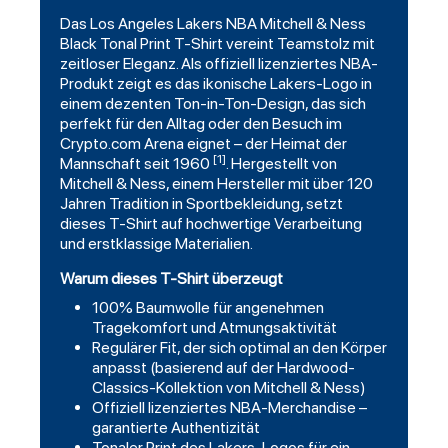
Das
Los Angeles Lakers
NBA Mitchell & Ness
Black Tonal Print T-Shirt vereint
Teamstolz
mit
zeitloser Eleganz. Als offiziell lizenziertes NBA-
Produkt zeigt es das ikonische Lakers-Logo in
einem dezenten Ton-in-Ton-Design, das sich
perfekt für den Alltag oder den Besuch im
Crypto.com Arena eignet – der Heimat der
[1]
Mannschaft seit 1960
. Hergestellt von
Mitchell & Ness, einem Hersteller mit über 120
Jahren Tradition in Sportbekleidung, setzt
dieses T-Shirt auf hochwertige Verarbeitung
und erstklassige Materialien.
Warum dieses T-Shirt überzeugt
100% Baumwolle für angenehmen
Tragekomfort und Atmungsaktivität
Regulärer Fit, der sich optimal an den Körper
anpasst (basierend auf der Hardwood-
Classics-Kollektion von Mitchell & Ness)
Offiziell lizenziertes NBA-Merchandise –
garantierte Authentizität
Tonaler Print des Lakers-Logos für ein