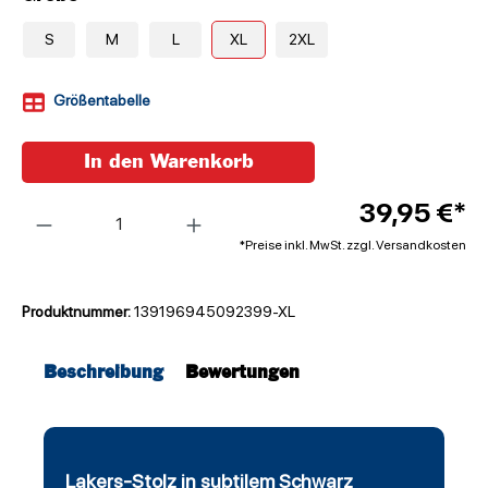
S
M
L
XL
2XL
Größentabelle
In den Warenkorb
Anzahl
39,95 €*
*Preise inkl. MwSt. zzgl. Versandkosten
Produktnummer:
139196945092399-XL
Beschreibung
Bewertungen
Lakers-Stolz in subtilem Schwarz