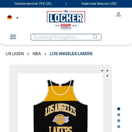
Gratisversand ab 75 € (DE)
Kostenlose Retouren (DE)
US LIGEN
NBA
LOS ANGELES LAKERS