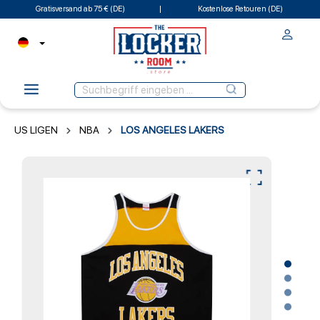
Gratisversand ab 75 € (DE)
Kostenlose Retouren (DE)
US LIGEN
NBA
LOS ANGELES LAKERS