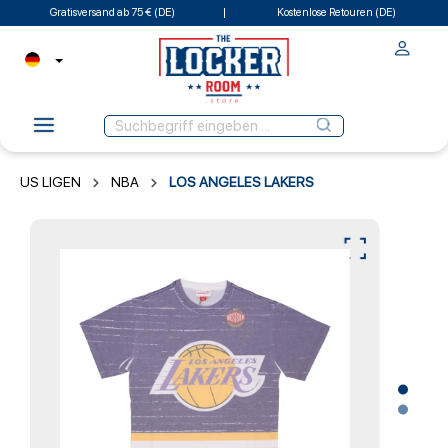
Gratisversand ab 75 € (DE)
Kostenlose Retouren (DE)
US LIGEN
NBA
LOS ANGELES LAKERS