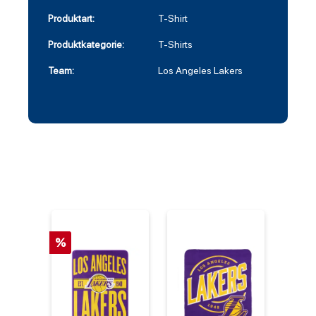
Produktart:
T-Shirt
Produktkategorie:
T-Shirts
Team:
Los Angeles Lakers
%
%