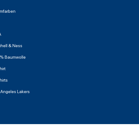
mfarben
A
chell & Ness
% Baumwolle
irt
hirts
 Angeles Lakers