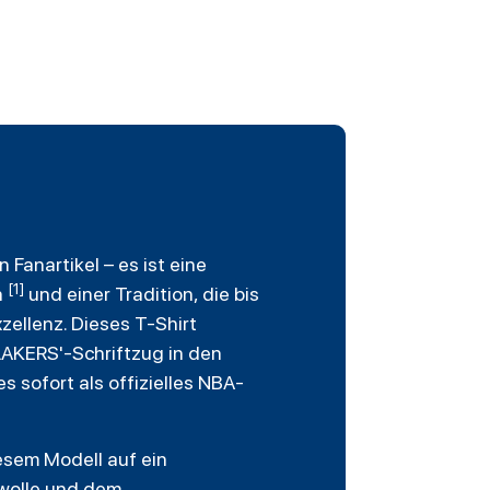
n Fanartikel – es ist eine
[1]
n
und einer Tradition, die bis
zellenz. Dieses T-Shirt
'LAKERS'-Schriftzug in den
 sofort als offizielles NBA-
iesem Modell auf ein
mwolle und dem