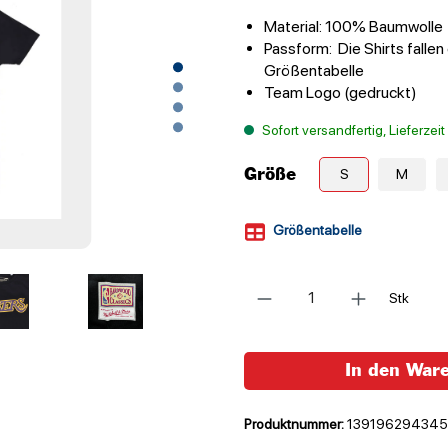
Material: 100% Baumwolle
Passform: Die Shirts fallen
Größentabelle
Team Logo (gedruckt)
Sofort versandfertig, Lieferzei
Größe
S
M
Größentabelle
Anzahl
Stk
In den War
Produktnummer:
139196294345