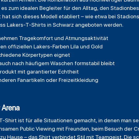
es zum idealen Begleiter für den Alltag, den Stadionbes
at sich dieses Modell etabliert – wie etwa bei Stadion
ess Lakers-T-Shirts in Schwarz angeboten werden.
nehmen Tragekomfort und Atmungsaktivität
n offiziellen Lakers-Farben Lila und Gold
schiedene Körpertypen eignet
 auch nach häufigem Waschen formstabil bleibt
Produkt mit garantierter Echtheit
nderen Fanartikeln oder Freizeitkleidung
 Arena
T-Shirt ist für alle Situationen gemacht, in denen man s
samen Public Viewing mit Freunden, beim Besuch der Cr
zu Hause – das Shirt verbindet Stil mit Teamgeist. Die 