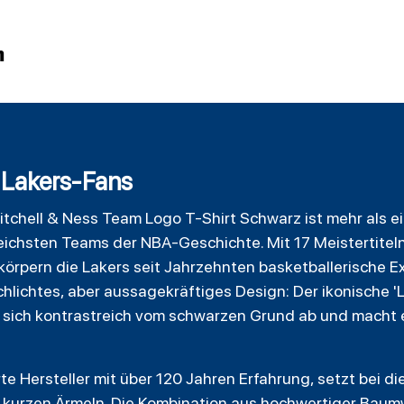
n
 Lakers-Fans
itchell
& Ness Team Logo T-Shirt
Schwarz
ist mehr als ei
ichsten Teams der NBA-Geschichte. Mit 17 Meistertitel
rkörpern die Lakers seit Jahrzehnten basketballerische Ex
schlichtes, aber aussagekräftiges Design: Der ikonische 
sich kontrastreich vom schwarzen Grund ab und macht es
te Hersteller mit über 120 Jahren Erfahrung, setzt bei d
t kurzen Ärmeln. Die Kombination aus hochwertiger Bau