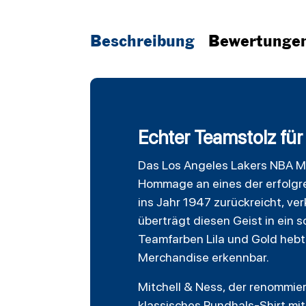
Beschreibung
Bewertunge
Echter Teamstolz für
Das
Los Angeles Lakers
NBA
M
Hommage an eines der erfolgre
ins Jahr 1947 zurückreicht, ve
überträgt diesen Geist in ein 
Teamfarben Lila und Gold hebt 
Merchandise erkennbar.
Mitchell & Ness, der renommier
klassisches Rundhals-Shirt mi