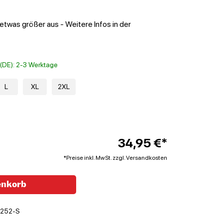
 etwas größer aus - Weitere Infos in der
t (DE): 2-3 Werktage
L
XL
2XL
34,95 €*
*Preise inkl. MwSt. zzgl. Versandkosten
enkorb
252-S