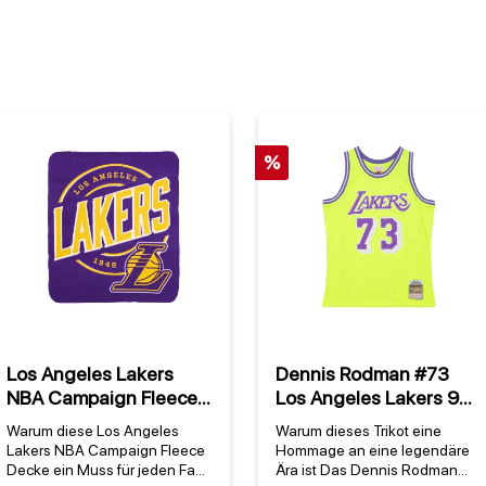
%
Los Angeles Lakers
Dennis Rodman #73
NBA Campaign Fleece
Los Angeles Lakers 98
Decke
NBA Mitchell & Ness
Warum diese Los Angeles
Warum dieses Trikot eine
Neon Tropical
Lakers NBA Campaign Fleece
Hommage an eine legendäre
Swingman Trikot Gelb
Decke ein Muss für jeden Fan
Ära ist Das Dennis Rodman