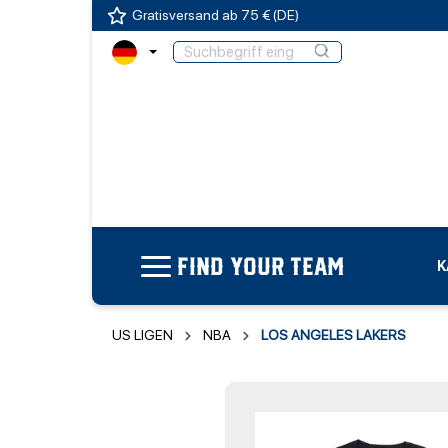
Gratisversand ab 75 € (DE)
FIND YOUR TEAM
K
US LIGEN
NBA
LOS ANGELES LAKERS