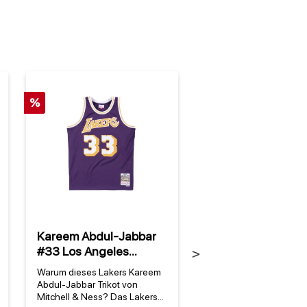
%
Kareem Abdul-Jabbar
Los Angeles Laker
#33 Los Angeles
NBA Mitchell & Ne
Next
Lakers 83 NBA Mitchell
00-03 Champs
Warum dieses Lakers Kareem
Warum diese Los Angel
& Ness Swingman
Snapback HWC
Abdul-Jabbar Trikot von
Lakers Champs Snapb
Trikot Lila
Mitchell & Ness? Das Lakers
Cap ein Muss für jeden 