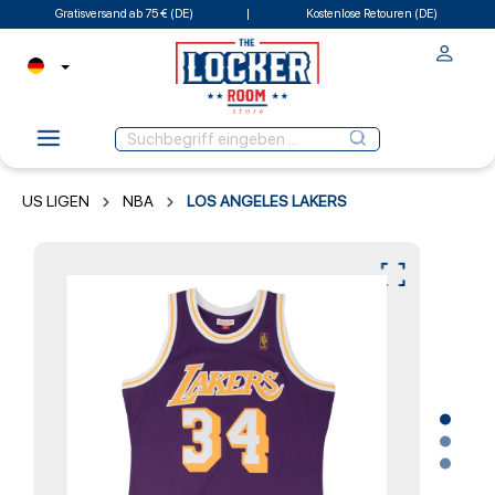
Gratisversand ab 75 € (DE)
Kostenlose Retouren (DE)
US LIGEN
NBA
LOS ANGELES LAKERS