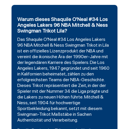
Warum dieses Shaquile O'Neal #34 Los
Angeles Lakers 96 NBA Mitchell & Ness
Swingman Trikot Lila?
Das Shaquile O'Neal #34 Los
Angeles
Lakers
96 NBA
Mitchell
& Ness
Swingman
Trikot in Lila
ist ein offizielles Lizenzprodukt der NBA und
vereint die ikonische Ära der 1990er-Jahre mit
der legendären Karriere des Spielers. Die Los
Angeles Lakers, 1947 gegründet und seit 1960
in Kalifornien beheimatet, zählen zu den
erfolgreichsten Teams der NBA-Geschichte.
Dieses Trikot repräsentiert die Zeit, in der der
Spieler mit der Nummer 34 die Liga prägte und
die Lakers zu neuen Höhen führte. Mitchell &
Ness, seit 1904 für hochwertige
Sportbekleidung bekannt, setzt mit diesem
Swingman-Trikot Maßstäbe in Sachen
Authentizität und Verarbeitung.