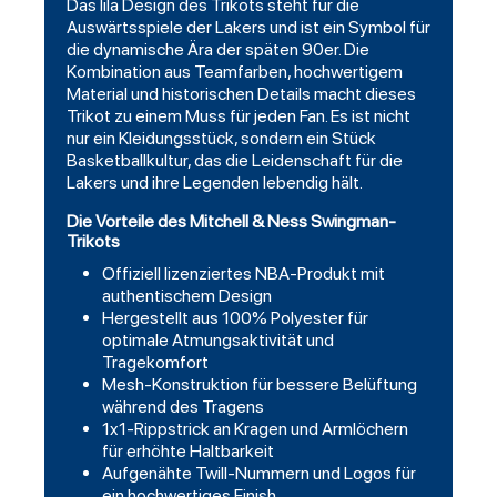
Das lila Design des Trikots steht für die
Auswärtsspiele der Lakers und ist ein Symbol für
die dynamische Ära der späten 90er. Die
Kombination aus Teamfarben, hochwertigem
Material und historischen Details macht dieses
Trikot zu einem Muss für jeden Fan. Es ist nicht
nur ein Kleidungsstück, sondern ein Stück
Basketballkultur, das die Leidenschaft für die
Lakers und ihre Legenden lebendig hält.
Die Vorteile des Mitchell & Ness Swingman-
Trikots
Offiziell lizenziertes NBA-Produkt mit
authentischem Design
Hergestellt aus 100% Polyester für
optimale Atmungsaktivität und
Tragekomfort
Mesh-Konstruktion für bessere Belüftung
während des Tragens
1x1-Rippstrick an Kragen und Armlöchern
für erhöhte Haltbarkeit
Aufgenähte Twill-Nummern und Logos für
ein hochwertiges Finish