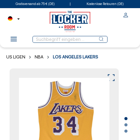
Gratisversand ab 75 € (DE)
Kostenlose Retouren (DE)
US LIGEN
NBA
LOS ANGELES LAKERS